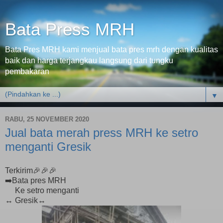
Bata Press MRH
Bata Pres MRH kami menjual bata pres mrh dengan kualitas
baik dan harga terjangkau langsung dari tungku
pembakaran
▼
RABU, 25 NOVEMBER 2020
Jual bata merah press MRH ke setro
menganti Gresik
Terkirim🎉🎉🎉
➡️Bata pres MRH
Ke setro menganti
↔️ Gresik↔️