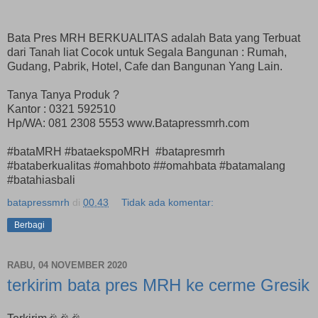
Bata Pres MRH BERKUALITAS adalah Bata yang Terbuat
dari Tanah liat Cocok untuk Segala Bangunan : Rumah,
Gudang, Pabrik, Hotel, Cafe dan Bangunan Yang Lain.
Tanya Tanya Produk ?
Kantor : 0321 592510
Hp/WA: 081 2308 5553 www.Batapressmrh.com
#bataMRH #bataekspoMRH #batapresmrh
#bataberkualitas #omahboto ##omahbata #batamalang
#batahiasbali
batapressmrh
di
00.43
Tidak ada komentar:
Berbagi
RABU, 04 NOVEMBER 2020
terkirim bata pres MRH ke cerme Gresik