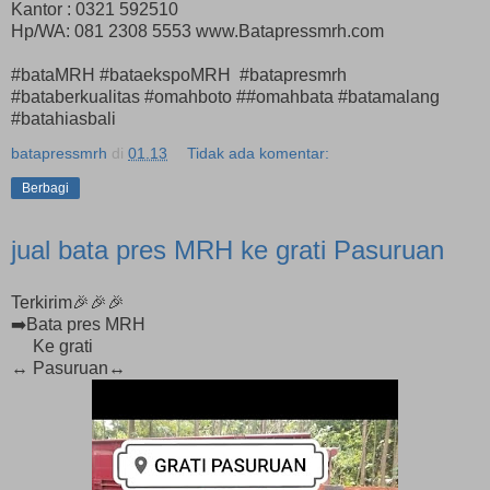
Kantor : 0321 592510
Hp/WA: 081 2308 5553 www.Batapressmrh.com
#bataMRH #bataekspoMRH #batapresmrh
#bataberkualitas #omahboto ##omahbata #batamalang
#batahiasbali
batapressmrh
di
01.13
Tidak ada komentar:
Berbagi
jual bata pres MRH ke grati Pasuruan
Terkirim🎉🎉🎉
➡️Bata pres MRH
Ke grati
↔️ Pasuruan↔️