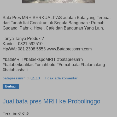
Bata Pres MRH BERKUALITAS adalah Bata yang Terbuat
dari Tanah liat Cocok untuk Segala Bangunan : Rumah,
Gudang, Pabrik, Hotel, Cafe dan Bangunan Yang Lain.
Tanya Tanya Produk ?
Kantor : 0321 592510
Hp/WA: 081 2308 5553 www.Batapressmrh.com
#bataMRH #bataekspoMRH #batapresmrh
#bataberkualitas #omahboto ##omahbata #batamalang
#batahiasbali
batapressmrh
di
04.19
Tidak ada komentar:
Berbagi
Jual bata pres MRH ke Probolinggo
Terkirim🎉🎉🎉