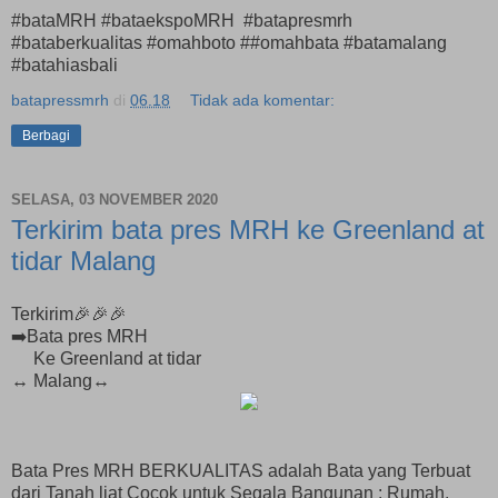
#bataMRH #bataekspoMRH #batapresmrh
#bataberkualitas #omahboto ##omahbata #batamalang
#batahiasbali
batapressmrh
di
06.18
Tidak ada komentar:
Berbagi
SELASA, 03 NOVEMBER 2020
Terkirim bata pres MRH ke Greenland at
tidar Malang
Terkirim🎉🎉🎉
➡️Bata pres MRH
Ke Greenland at tidar
↔️ Malang↔️
Bata Pres MRH BERKUALITAS adalah Bata yang Terbuat
dari Tanah liat Cocok untuk Segala Bangunan : Rumah,