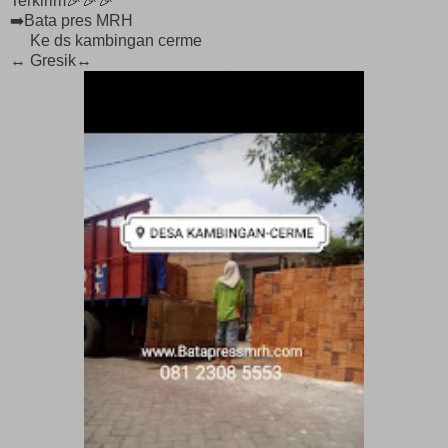
Terkirim🎉🎉🎉
➡️Bata pres MRH
Ke ds kambingan cerme
↔️ Gresik↔️