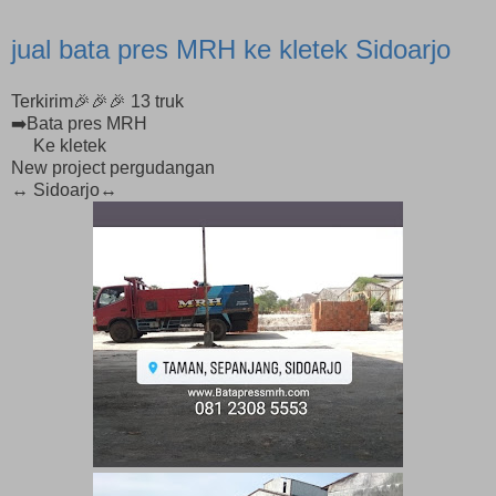
jual bata pres MRH ke kletek Sidoarjo
Terkirim🎉🎉🎉 13 truk
➡️Bata pres MRH
Ke kletek
New project pergudangan
↔️ Sidoarjo↔️