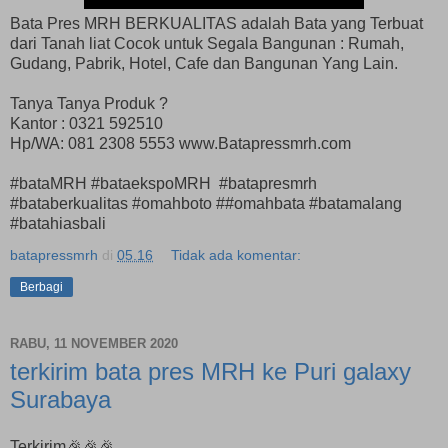
Bata Pres MRH BERKUALITAS adalah Bata yang Terbuat
dari Tanah liat Cocok untuk Segala Bangunan : Rumah,
Gudang, Pabrik, Hotel, Cafe dan Bangunan Yang Lain.
Tanya Tanya Produk ?
Kantor : 0321 592510
Hp/WA: 081 2308 5553 www.Batapressmrh.com
#bataMRH #bataekspoMRH #batapresmrh
#bataberkualitas #omahboto ##omahbata #batamalang
#batahiasbali
batapressmrh
di
05.16
Tidak ada komentar:
Berbagi
RABU, 11 NOVEMBER 2020
terkirim bata pres MRH ke Puri galaxy
Surabaya
Terkirim🎉🎉🎉