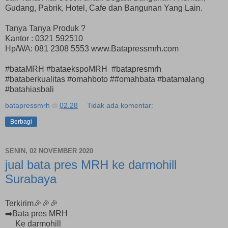
Gudang, Pabrik, Hotel, Cafe dan Bangunan Yang Lain.
Tanya Tanya Produk ?
Kantor : 0321 592510
Hp/WA: 081 2308 5553 www.Batapressmrh.com
#bataMRH #bataekspoMRH #batapresmrh
#bataberkualitas #omahboto ##omahbata #batamalang
#batahiasbali
batapressmrh
di
02.28
Tidak ada komentar:
Berbagi
SENIN, 02 NOVEMBER 2020
jual bata pres MRH ke darmohill
Surabaya
Terkirim🎉🎉🎉
➡️Bata pres MRH
Ke darmohill