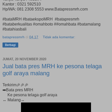
Kantor : 0321 592510
Hp/WA: 081 2308 5553 www.Batapressmrh.com
#bataMRH #bataekspoMRH #batapresmrh
#bataberkualitas #omahboto ##omahbata #batamalang
#batahiasbali
batapressmrh
di
04.17
Tidak ada komentar:
Berbagi
JUMAT, 20 NOVEMBER 2020
Jual bata pres MRH ke pesona telaga
golf araya malang
Terkirim🎉🎉🎉
➡️Bata pres MRH
Ke pesona telaga golf araya
↔️ Malang↔️