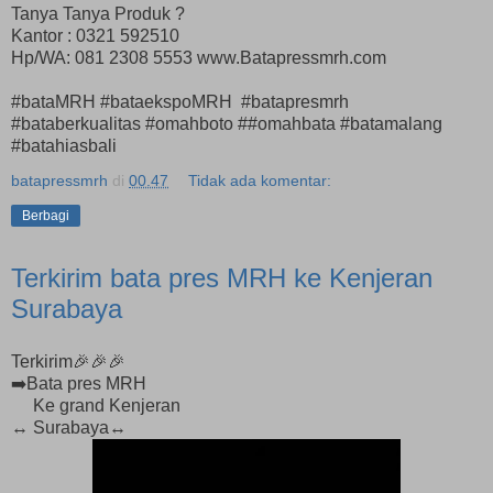
Tanya Tanya Produk ?
Kantor : 0321 592510
Hp/WA: 081 2308 5553 www.Batapressmrh.com
#bataMRH #bataekspoMRH #batapresmrh
#bataberkualitas #omahboto ##omahbata #batamalang
#batahiasbali
batapressmrh
di
00.47
Tidak ada komentar:
Berbagi
Terkirim bata pres MRH ke Kenjeran
Surabaya
Terkirim🎉🎉🎉
➡️Bata pres MRH
Ke grand Kenjeran
↔️ Surabaya↔️