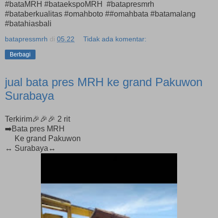
#bataMRH #bataekspoMRH #batapresmrh
#bataberkualitas #omahboto ##omahbata #batamalang
#batahiasbali
batapressmrh
di
05.22
Tidak ada komentar:
Berbagi
jual bata pres MRH ke grand Pakuwon
Surabaya
Terkirim🎉🎉🎉 2 rit
➡️Bata pres MRH
Ke grand Pakuwon
↔️ Surabaya↔️