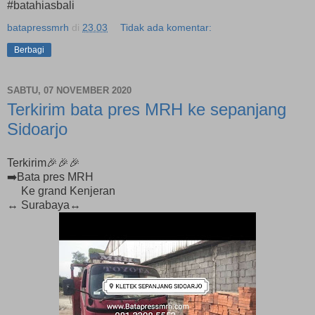
#batahiasbali
batapressmrh
di
23.03
Tidak ada komentar:
Berbagi
SABTU, 07 NOVEMBER 2020
Terkirim bata pres MRH ke sepanjang
Sidoarjo
Terkirim🎉🎉🎉
➡️Bata pres MRH
Ke grand Kenjeran
↔️ Surabaya↔️