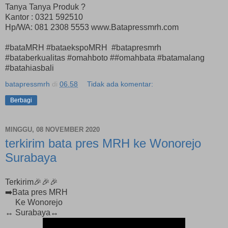
Tanya Tanya Produk ?
Kantor : 0321 592510
Hp/WA: 081 2308 5553 www.Batapressmrh.com
#bataMRH #bataekspoMRH #batapresmrh
#bataberkualitas #omahboto ##omahbata #batamalang
#batahiasbali
batapressmrh
di
06.58
Tidak ada komentar:
Berbagi
MINGGU, 08 NOVEMBER 2020
terkirim bata pres MRH ke Wonorejo
Surabaya
Terkirim🎉🎉🎉
➡️Bata pres MRH
Ke Wonorejo
↔️ Surabaya↔️