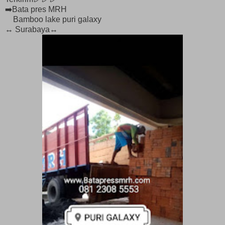
➡️Bata pres MRH
Bamboo lake puri galaxy
↔️ Surabaya↔️