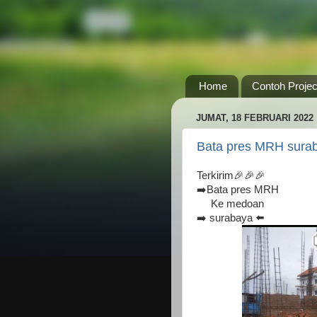
Home
Contoh Projec
JUMAT, 18 FEBRUARI 2022
Bata pres MRH sura
Terkirim🎉🎉🎉
➡️Bata pres MRH
Ke medoan
➡️ surabaya ⬅️