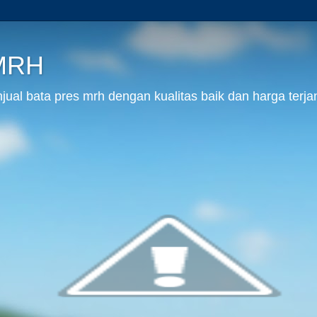
 MRH
al bata pres mrh dengan kualitas baik dan harga terja