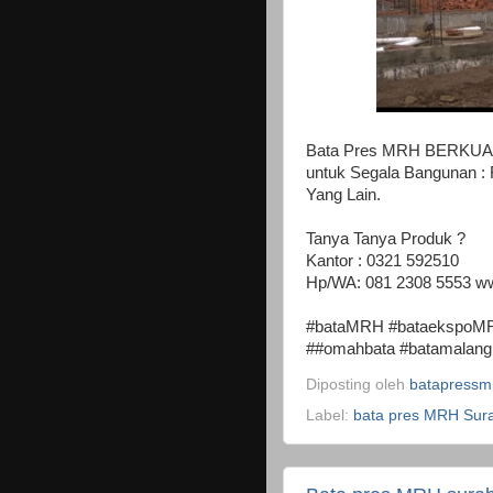
Bata Pres MRH BERKUALIT
untuk Segala Bangunan :
Yang Lain.
Tanya Tanya Produk ?
Kantor : 0321 592510
Hp/WA: 081 2308 5553 w
#bataMRH #bataekspoMRH
##omahbata #batamalang 
Diposting oleh
batapressm
Label:
bata pres MRH Sur