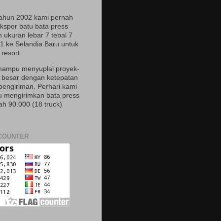
ahun 2002 kami pernah
spor batu bata press
 ukuran lebar 7 tebal 7
21 ke Selandia Baru untuk
resort.
ampu menyuplai proyek-
 besar dengan ketepatan
pengiriman. Perhari kami
mengirimkan bata press
ah 90.000 (18 truck)
COUNTER