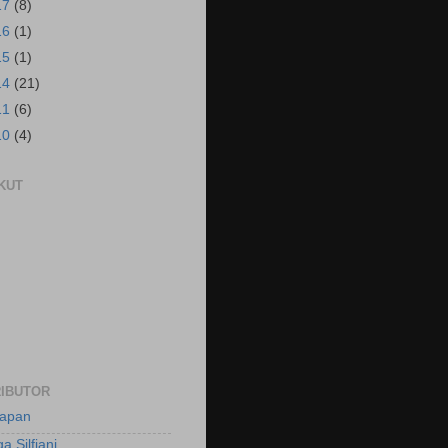
17
(8)
16
(1)
15
(1)
14
(21)
11
(6)
10
(4)
KUT
IBUTOR
apan
a Silfiani