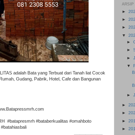
ARSIP
►
20
►
20
►
20
▼
20
►
►
►
▼
B
AS adalah Bata yang Terbuat dari Tanah liat Cocok
 Rumah, Gudang, Pabrik, Hotel, Cafe dan Bangunan
B
►
►
20
ww.Batapressmrh.com
►
20
►
20
 #batapresmrh #bataberkualitas #omahboto
#batahiasbali
►
20