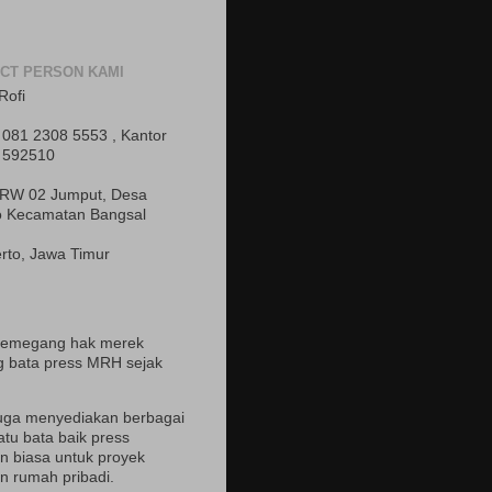
CT PERSON KAMI
Rofi
081 2308 5553 , Kantor
 592510
 RW 02 Jumput, Desa
o Kecamatan Bangsal
rto, Jawa Timur
pemegang hak merek
 bata press MRH sejak
uga menyediakan berbagai
atu bata baik press
 biasa untuk proyek
 rumah pribadi.