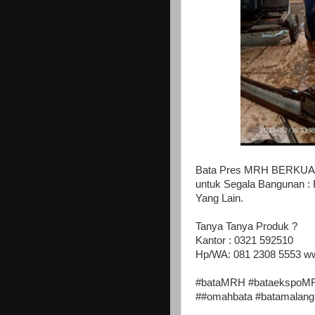
Bata Pres MRH BERKUALIT
untuk Segala Bangunan :
Yang Lain.
Tanya Tanya Produk ?
Kantor : 0321 592510
Hp/WA: 081 2308 5553 w
#bataMRH #bataekspoMRH
##omahbata #batamalang 