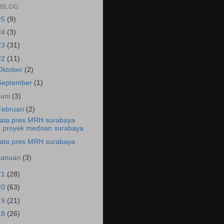
 BLOG
25
(9)
24
(3)
23
(31)
22
(11)
Oktober
(2)
September
(1)
Juni
(3)
Februari
(2)
ata pres MRH surabaya
proyek medoan surabaya
ata pres MRH surabaya
Januari
(3)
21
(28)
20
(63)
19
(21)
18
(26)