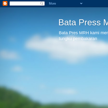
Bata Press
Bata Pres MRH kami menju
tungku pembakaran