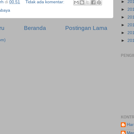
►
20
rh
di
00.51
Tidak ada komentar:
►
20
abaya
►
20
►
20
ru
Beranda
Postingan Lama
►
20
om)
►
20
PENGI
KONTR
Har
Meg