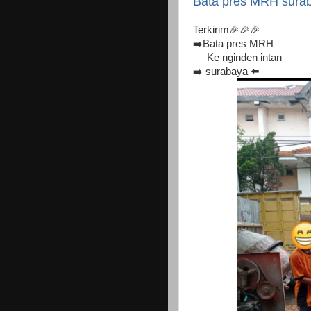
Bata pres MRH sura
Terkirim🎉🎉🎉
➡️Bata pres MRH
Ke nginden intan
➡️ surabaya ⬅️