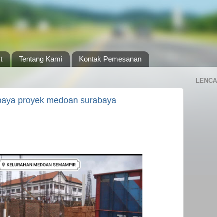
t
Tentang Kami
Kontak Pemesanan
LENCA
baya proyek medoan surabaya