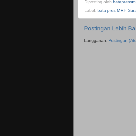
Diposting oleh
batapressm
Label:
bata pres MRH Sur
Postingan Lebih Ba
Langganan:
Postingan (At