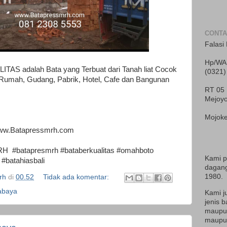
CONTA
Falasi 
Hp/WA 
AS adalah Bata yang Terbuat dari Tanah liat Cocok
(0321)
 Rumah, Gudang, Pabrik, Hotel, Cafe dan Bangunan
RT 05
Mejoy
Mojoke
ww.Batapressmrh.com
 #batapresmrh #bataberkualitas #omahboto
Kami 
#batahiasbali
dagang
1980.
rh
di
00.52
Tidak ada komentar:
abaya
Kami j
jenis b
maupun
maupun