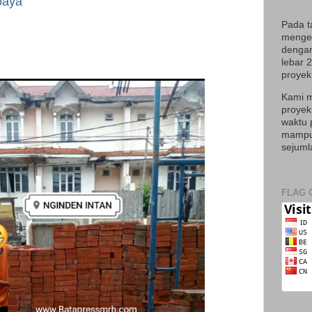
baya
Pada t
mengek
dengan
lebar 
proyek 
Kami m
proyek
waktu 
mampu 
sejuml
FLAG 