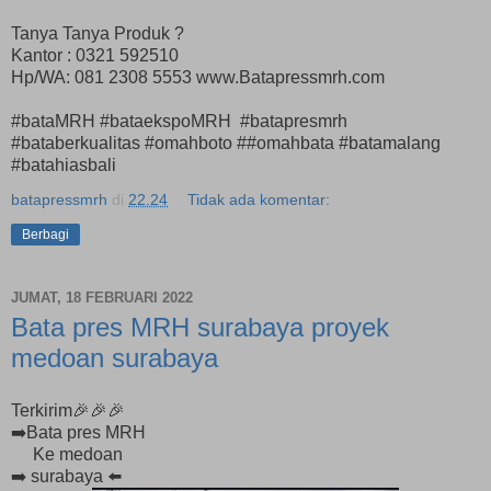
Tanya Tanya Produk ?
Kantor : 0321 592510
Hp/WA: 081 2308 5553 www.Batapressmrh.com
#bataMRH #bataekspoMRH #batapresmrh
#bataberkualitas #omahboto ##omahbata #batamalang
#batahiasbali
batapressmrh
di
22.24
Tidak ada komentar:
Berbagi
JUMAT, 18 FEBRUARI 2022
Bata pres MRH surabaya proyek
medoan surabaya
Terkirim🎉🎉🎉
➡️Bata pres MRH
Ke medoan
➡️ surabaya ⬅️