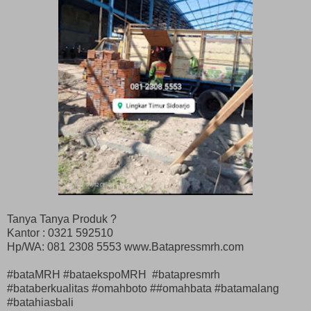
Tanya Tanya Produk ?
Kantor : 0321 592510
Hp/WA: 081 2308 5553 www.Batapressmrh.com
#bataMRH #bataekspoMRH #batapresmrh
#bataberkualitas #omahboto ##omahbata #batamalang
#batahiasbali