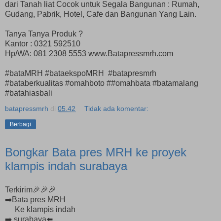
dari Tanah liat Cocok untuk Segala Bangunan : Rumah,
Gudang, Pabrik, Hotel, Cafe dan Bangunan Yang Lain.
Tanya Tanya Produk ?
Kantor : 0321 592510
Hp/WA: 081 2308 5553 www.Batapressmrh.com
#bataMRH #bataekspoMRH #batapresmrh
#bataberkualitas #omahboto ##omahbata #batamalang
#batahiasbali
batapressmrh
di
05.42
Tidak ada komentar:
Berbagi
Bongkar Bata pres MRH ke proyek
klampis indah surabaya
Terkirim🎉🎉🎉
➡️Bata pres MRH
Ke klampis indah
➡️ surabaya⬅️