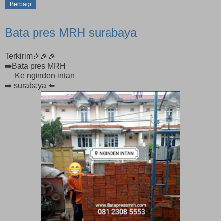
Berbagi
Bata pres MRH surabaya
Terkirim🎉🎉🎉
➡️Bata pres MRH
Ke nginden intan
➡️ surabaya ⬅️