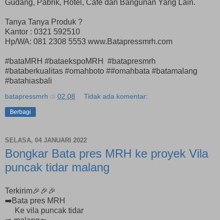
Gudang, Pabrik, Hotel, Cafe dan Bangunan Yang Lain.
Tanya Tanya Produk ?
Kantor : 0321 592510
Hp/WA: 081 2308 5553 www.Batapressmrh.com
#bataMRH #bataekspoMRH #batapresmrh
#bataberkualitas #omahboto ##omahbata #batamalang
#batahiasbali
batapressmrh
di
02.08
Tidak ada komentar:
Berbagi
SELASA, 04 JANUARI 2022
Bongkar Bata pres MRH ke proyek Vila
puncak tidar malang
Terkirim🎉🎉🎉
➡️Bata pres MRH
Ke vila puncak tidar