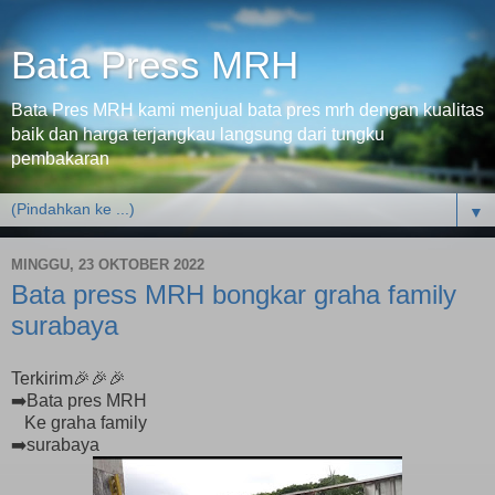
Bata Press MRH
Bata Pres MRH kami menjual bata pres mrh dengan kualitas
baik dan harga terjangkau langsung dari tungku
pembakaran
▼
MINGGU, 23 OKTOBER 2022
Bata press MRH bongkar graha family
surabaya
Terkirim🎉🎉🎉
➡️Bata pres MRH
Ke graha family
➡️surabaya