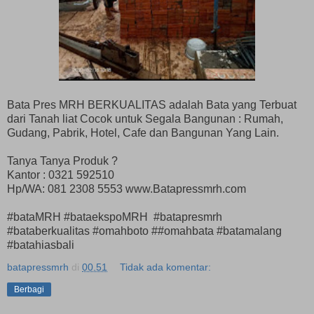
Bata Pres MRH BERKUALITAS adalah Bata yang Terbuat
dari Tanah liat Cocok untuk Segala Bangunan : Rumah,
Gudang, Pabrik, Hotel, Cafe dan Bangunan Yang Lain.
Tanya Tanya Produk ?
Kantor : 0321 592510
Hp/WA: 081 2308 5553 www.Batapressmrh.com
#bataMRH #bataekspoMRH #batapresmrh
#bataberkualitas #omahboto ##omahbata #batamalang
#batahiasbali
batapressmrh
di
00.51
Tidak ada komentar:
Berbagi