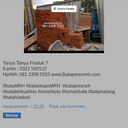
Tanya Tanya Produk ?
Kantor : 0321 592510
Hp/WA: 081 2308 5553 www.Batapressmrh.com
#bataMRH #bataekspoMRH #batapresmrh
#bataberkualitas #omahboto ##omahbata #batamalang
#batahiasbali
batapressmrh
di
22.29
Tidak ada komentar:
Berbagi