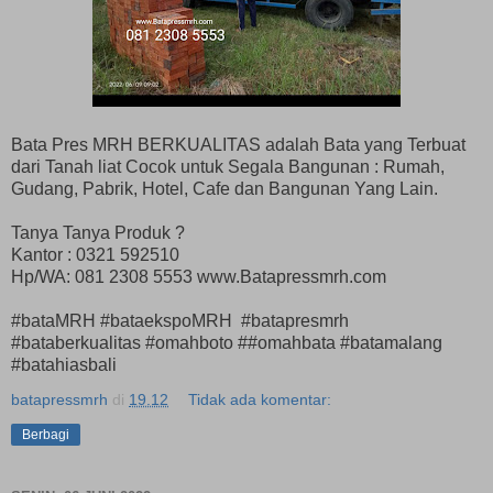
Bata Pres MRH BERKUALITAS adalah Bata yang Terbuat
dari Tanah liat Cocok untuk Segala Bangunan : Rumah,
Gudang, Pabrik, Hotel, Cafe dan Bangunan Yang Lain.
Tanya Tanya Produk ?
Kantor : 0321 592510
Hp/WA: 081 2308 5553 www.Batapressmrh.com
#bataMRH #bataekspoMRH #batapresmrh
#bataberkualitas #omahboto ##omahbata #batamalang
#batahiasbali
batapressmrh
di
19.12
Tidak ada komentar:
Berbagi