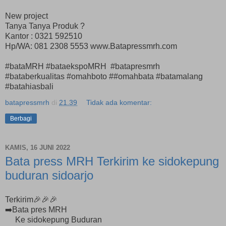
New project
Tanya Tanya Produk ?
Kantor : 0321 592510
Hp/WA: 081 2308 5553 www.Batapressmrh.com
#bataMRH #bataekspoMRH #batapresmrh
#bataberkualitas #omahboto ##omahbata #batamalang
#batahiasbali
batapressmrh
di
21.39
Tidak ada komentar:
Berbagi
KAMIS, 16 JUNI 2022
Bata press MRH Terkirim ke sidokepung
buduran sidoarjo
Terkirim🎉🎉🎉
➡️Bata pres MRH
Ke sidokepung Buduran