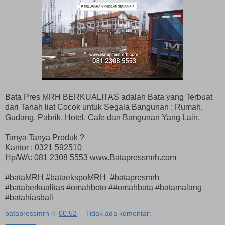
Bata Pres MRH BERKUALITAS adalah Bata yang Terbuat
dari Tanah liat Cocok untuk Segala Bangunan : Rumah,
Gudang, Pabrik, Hotel, Cafe dan Bangunan Yang Lain.
Tanya Tanya Produk ?
Kantor : 0321 592510
Hp/WA: 081 2308 5553 www.Batapressmrh.com
#bataMRH #bataekspoMRH #batapresmrh
#bataberkualitas #omahboto ##omahbata #batamalang
#batahiasbali
batapressmrh
di
00.52
Tidak ada komentar: