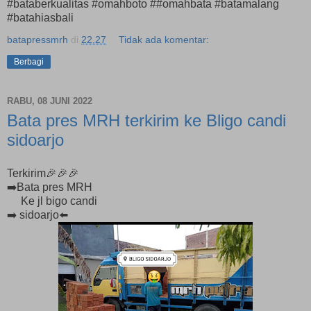
#bataberkualitas #omahboto ##omahbata #batamalang
#batahiasbali
batapressmrh
di
22.27
Tidak ada komentar:
Berbagi
RABU, 08 JUNI 2022
Bata pres MRH terkirim ke Bligo candi
sidoarjo
Terkirim🎉🎉🎉
➡️Bata pres MRH
Ke jl bigo candi
➡️ sidoarjo⬅️