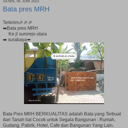
SENIN, 06 JUNI 2022
Bata pres MRH
Terkirim🎉🎉🎉
➡️Bata pres MRH
Ke jl surorejo utara
➡️ surabaya⬅️
Bata Pres MRH BERKUALITAS adalah Bata yang Terbuat
dari Tanah liat Cocok untuk Segala Bangunan : Rumah,
Gudang, Pabrik, Hotel, Cafe dan Bangunan Yang Lain.