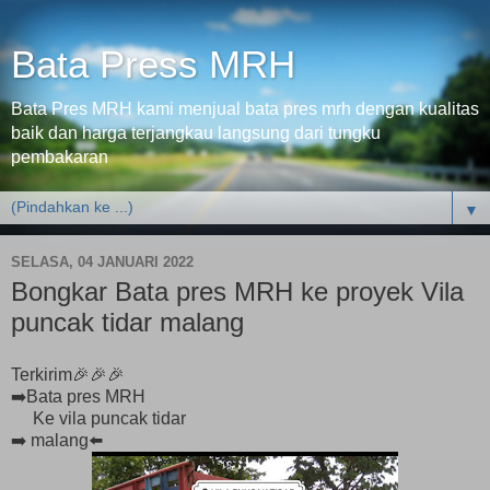
Bata Press MRH
Bata Pres MRH kami menjual bata pres mrh dengan kualitas
baik dan harga terjangkau langsung dari tungku
pembakaran
▼
SELASA, 04 JANUARI 2022
Bongkar Bata pres MRH ke proyek Vila
puncak tidar malang
Terkirim🎉🎉🎉
➡️Bata pres MRH
Ke vila puncak tidar
➡️ malang⬅️