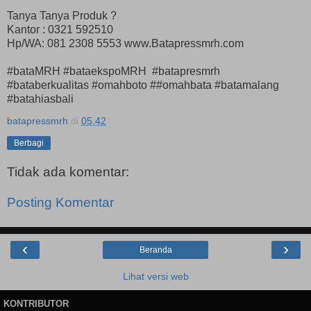
Tanya Tanya Produk ?
Kantor : 0321 592510
Hp/WA: 081 2308 5553 www.Batapressmrh.com
#bataMRH #bataekspoMRH #batapresmrh
#bataberkualitas #omahboto ##omahbata #batamalang
#batahiasbali
batapressmrh
di
05.42
Berbagi
Tidak ada komentar:
Posting Komentar
‹
›
Beranda
Lihat versi web
KONTRIBUTOR