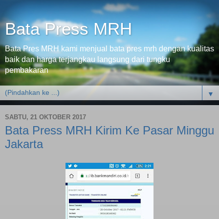
Bata Press MRH
Bata Pres MRH kami menjual bata pres mrh dengan kualitas
baik dan harga terjangkau langsung dari tungku
pembakaran
▼
SABTU, 21 OKTOBER 2017
Bata Press MRH Kirim Ke Pasar Minggu
Jakarta