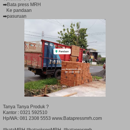
➡️Bata press MRH
Ke pandaan
➡️pasuruan
Tanya Tanya Produk ?
Kantor : 0321 592510
Hp/WA: 081 2308 5553 www.Batapressmrh.com
#bataMRH #bataekspoMRH #batapresmrh