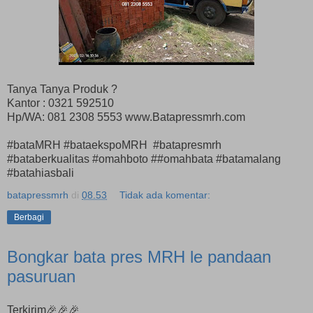
Tanya Tanya Produk ?
Kantor : 0321 592510
Hp/WA: 081 2308 5553 www.Batapressmrh.com
#bataMRH #bataekspoMRH #batapresmrh
#bataberkualitas #omahboto ##omahbata #batamalang
#batahiasbali
batapressmrh
di
08.53
Tidak ada komentar:
Berbagi
Bongkar bata pres MRH le pandaan
pasuruan
Terkirim🎉🎉🎉