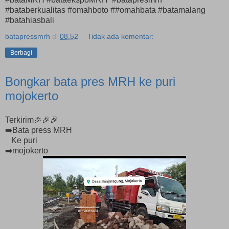
#bataberkualitas #omahboto ##omahbata #batamalang
#batahiasbali
batapressmrh
di
08.52
Tidak ada komentar:
Berbagi
Bongkar bata pres MRH ke puri
mojokerto
Terkirim🎉🎉🎉
➡️Bata press MRH
Ke puri
➡️mojokerto