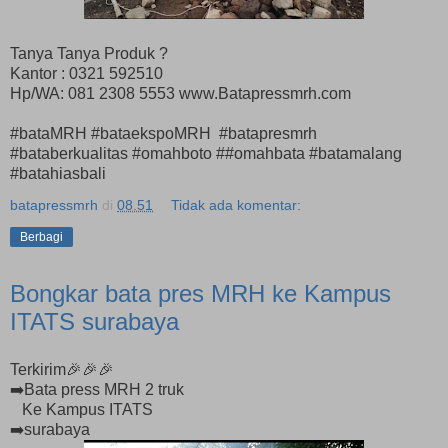
Tanya Tanya Produk ?
Kantor : 0321 592510
Hp/WA: 081 2308 5553 www.Batapressmrh.com
#bataMRH #bataekspoMRH #batapresmrh
#bataberkualitas #omahboto ##omahbata #batamalang
#batahiasbali
batapressmrh
di
08.51
Tidak ada komentar:
Berbagi
Bongkar bata pres MRH ke Kampus
ITATS surabaya
Terkirim🎉🎉🎉
➡️Bata press MRH 2 truk
Ke Kampus ITATS
➡️surabaya