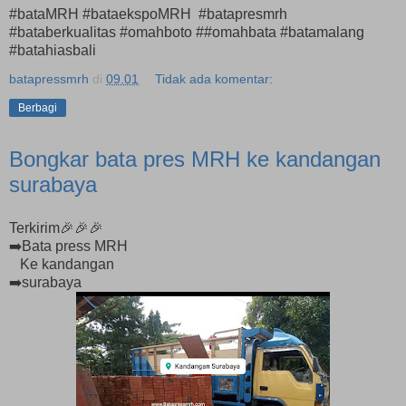
#bataMRH #bataekspoMRH #batapresmrh
#bataberkualitas #omahboto ##omahbata #batamalang
#batahiasbali
batapressmrh
di
09.01
Tidak ada komentar:
Berbagi
Bongkar bata pres MRH ke kandangan
surabaya
Terkirim🎉🎉🎉
➡️Bata press MRH
Ke kandangan
➡️surabaya