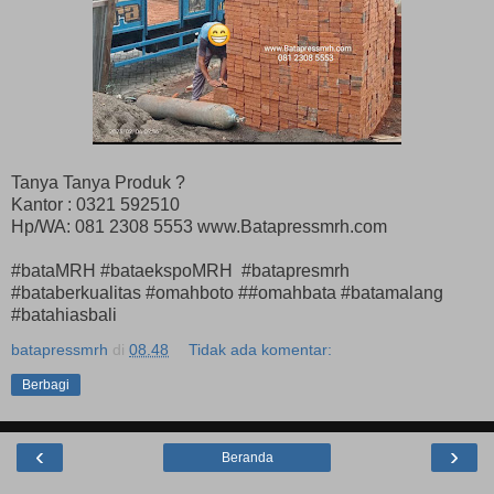
Tanya Tanya Produk ?
Kantor : 0321 592510
Hp/WA: 081 2308 5553 www.Batapressmrh.com
#bataMRH #bataekspoMRH #batapresmrh
#bataberkualitas #omahboto ##omahbata #batamalang
#batahiasbali
batapressmrh
di
08.48
Tidak ada komentar:
Berbagi
‹
›
Beranda