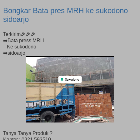
Bongkar Bata pres MRH ke sukodono
sidoarjo
Terkirim🎉🎉🎉
➡️Bata press MRH
Ke sukodono
➡️sidoarjo
Tanya Tanya Produk ?
Kantor : 0321 592510