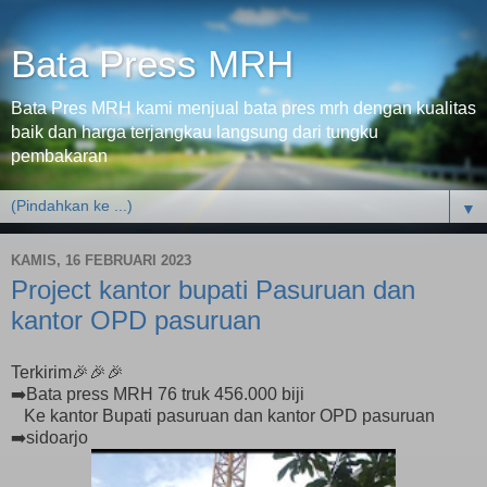
Bata Press MRH
Bata Pres MRH kami menjual bata pres mrh dengan kualitas
baik dan harga terjangkau langsung dari tungku
pembakaran
▼
KAMIS, 16 FEBRUARI 2023
Project kantor bupati Pasuruan dan
kantor OPD pasuruan
Terkirim🎉🎉🎉
➡️Bata press MRH 76 truk 456.000 biji
Ke kantor Bupati pasuruan dan kantor OPD pasuruan
➡️sidoarjo