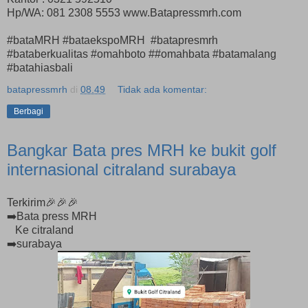
Hp/WA: 081 2308 5553 www.Batapressmrh.com
#bataMRH #bataekspoMRH #batapresmrh
#bataberkualitas #omahboto ##omahbata #batamalang
#batahiasbali
batapressmrh
di
08.49
Tidak ada komentar:
Berbagi
Bangkar Bata pres MRH ke bukit golf
internasional citraland surabaya
Terkirim🎉🎉🎉
➡️Bata press MRH
Ke citraland
➡️surabaya