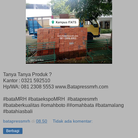
Tanya Tanya Produk ?
Kantor : 0321 592510
Hp/WA: 081 2308 5553 www.Batapressmrh.com
#bataMRH #bataekspoMRH #batapresmrh
#bataberkualitas #omahboto ##omahbata #batamalang
#batahiasbali
batapressmrh
di
08.50
Tidak ada komentar:
Berbagi