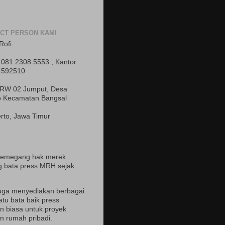
CT PERSON KAMI
Rofi
081 2308 5553 , Kantor
 592510
 RW 02 Jumput, Desa
o Kecamatan Bangsal
rto, Jawa Timur
pemegang hak merek
 bata press MRH sejak
uga menyediakan berbagai
atu bata baik press
 biasa untuk proyek
 rumah pribadi.