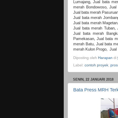
Lumajang, Jual bata me
merah Bondowoso, Jual b
Jual bata merah Pasuruan,
Jual bata merah Jombang
Jual bata merah Magetan,
Jual bata merah Tuban, 
Jual bata merah Bangk
Pamekasan, Jual bata m
merah Batu, Jual bata me
merah Kulon Progo, Jual 
Diposting oleh
Harapan
di
Label:
contoh proyek
,
pros
SENIN, 22 JANUARI 2018
Bata Press MRH Terk