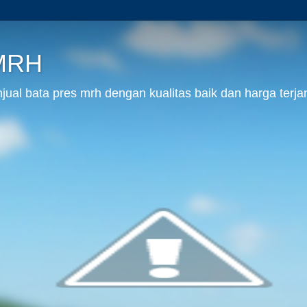
 MRH
al bata pres mrh dengan kualitas baik dan harga terja