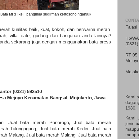
Bata MRH ke jl panglima sudirman kertosono nganjuk
CONTA
Falasi 
erah kualitas baik, kuat, kokoh, dan berwarna merah
h, villa, cafe, gudang dan bangunan anda lainnya?
Hp/WA 
 anda sekarang juga dengan menggunakan bata press
(0321)
RT 05
:
Mejoy
Mojoke
antor (0321) 592510
Kami 
sa Mejoyo Kecamatan Bangsal, Mojokerto, Jawa
dagang
1980.
Kami j
an, Jual bata merah Ponorogo, Jual bata merah
jenis b
erah Tulungagung, Jual bata merah Kediri, Jual bata
maupun
maupun
merah Malang, Jual bata merah Malang, Jual bata merah