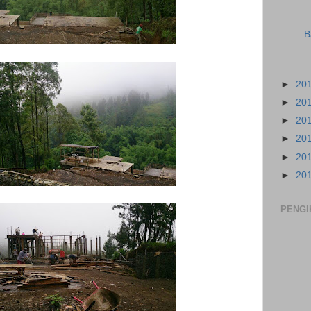
B
►
20
►
20
►
20
►
20
►
20
►
20
PENGI