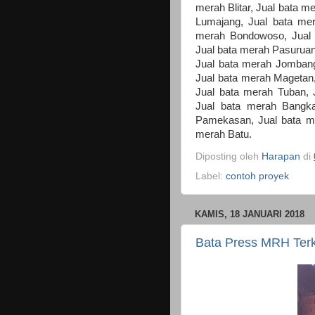
merah Blitar, Jual bata 
Lumajang, Jual bata me
merah Bondowoso, Jual b
Jual bata merah Pasuruan,
Jual bata merah Jombang
Jual bata merah Magetan,
Jual bata merah Tuban, 
Jual bata merah Bangk
Pamekasan, Jual bata m
merah Batu.
Diposting oleh
Harapan
di
Label:
contoh proyek
KAMIS, 18 JANUARI 2018
Bata Press MRH Terk