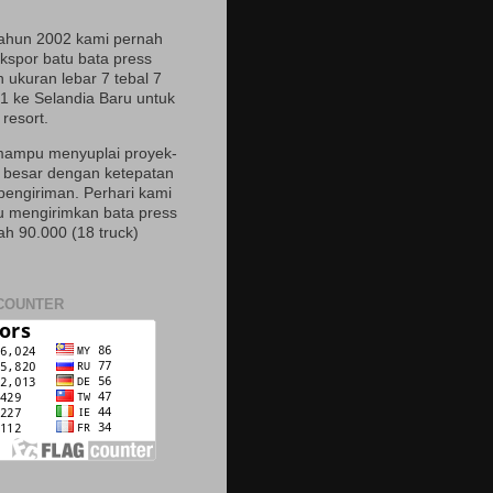
ahun 2002 kami pernah
spor batu bata press
 ukuran lebar 7 tebal 7
21 ke Selandia Baru untuk
resort.
ampu menyuplai proyek-
 besar dengan ketepatan
pengiriman. Perhari kami
mengirimkan bata press
ah 90.000 (18 truck)
COUNTER