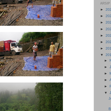
ARSIP
►
20
►
20
►
20
►
20
►
20
►
20
►
20
▼
20
►
►
►
►
►
▼
J
B