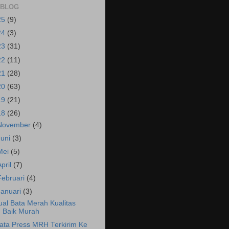
 BLOG
25
(9)
24
(3)
23
(31)
22
(11)
21
(28)
20
(63)
19
(21)
18
(26)
November
(4)
Juni
(3)
Mei
(5)
April
(7)
Februari
(4)
Januari
(3)
ual Bata Merah Kualitas
Baik Murah
ata Press MRH Terkirim Ke