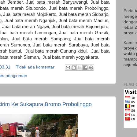
rah Jember, Jual bata merah Banyuwangi, Jual bata
ata merah Situbondo, Jual bata merah Probolinggo,
Pada t
 Jual bata merah Mojokerto, Jual bata merah Sidoarjo,
mengek
, Jual bata merah Nganjuk, Jual bata merah Madiun,
dengan
 Jual bata merah Ngawi, Jual bata merah Bojonegoro,
lebar 
Jual bata merah Lamongan, Jual bata merah Gresik,
proyek 
alan, Jual bata merah Sampang, Jual bata merah
Kami m
erah Sumenep, Jual bata merah Surabaya, Jual bata
proyek
rah bantul, Jual bata merah Gunung kidul, Jual bata
waktu 
bata merah Sleman, Jual bata merah yogyakarta.
mampu 
sejuml
03.31
Tidak ada komentar:
es pengiriman
FLAG 
irim Ke Sukapura Bromo Probolinggo