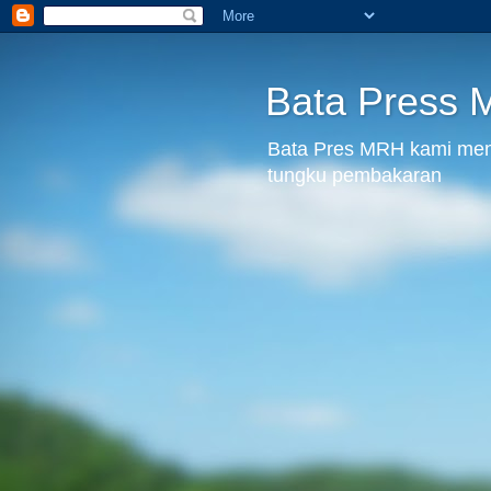
Bata Press
Bata Pres MRH kami menju
tungku pembakaran