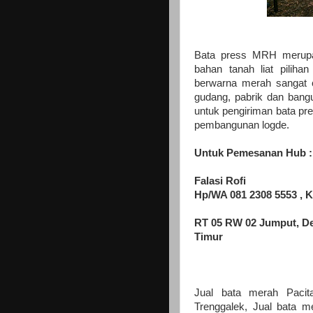
Bata press MRH merupak
bahan tanah liat pilihan
berwarna merah sangat c
gudang, pabrik dan bang
untuk pengiriman bata p
pembangunan logde.
Untuk Pemesanan Hub 
Falasi Rofi
Hp/WA 081 2308 5553 , K
RT 05 RW 02 Jumput, De
Timur
Jual bata merah Pacit
Trenggalek, Jual bata m