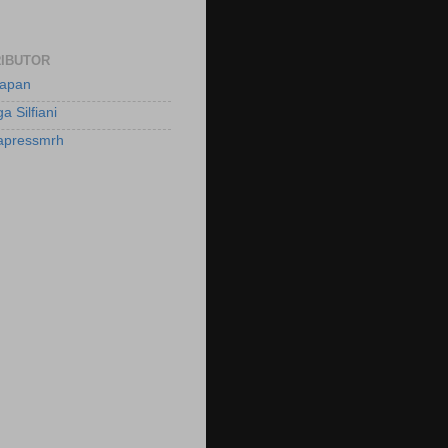
IBUTOR
apan
a Silfiani
apressmrh