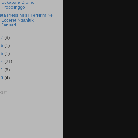
Sukapura Bromo
Probolinggo
ata Press MRH Terkirim Ke
Loceret Nganjuk
Januari...
17
(8)
16
(1)
15
(1)
14
(21)
11
(6)
10
(4)
KUT