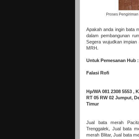
Proses Pengiriman 
Apakah anda ingin bata m
dalam pembangunan ruma
Segera wujudkan impian
MRH.
Untuk Pemesanan Hub 
Falasi Rofi
Hp/WA 081 2308 5553 , K
RT 05 RW 02 Jumput, De
Timur
Jual bata merah Pacit
Trenggalek, Jual bata m
merah Blitar, Jual bata 