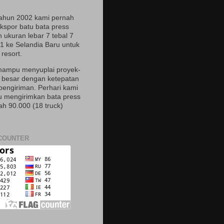
ahun 2002 kami pernah
spor batu bata press
 ukuran lebar 7 tebal 7
21 ke Selandia Baru untuk
resort.
ampu menyuplai proyek-
 besar dengan ketepatan
pengiriman. Perhari kami
mengirimkan bata press
ah 90.000 (18 truck)
COUNTER