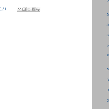
B
9.31
J
J
J
J
P
P
D
D
D