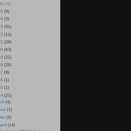
 BLOG
25
(9)
24
(3)
23
(31)
22
(11)
21
(28)
20
(63)
19
(21)
18
(26)
17
(8)
16
(1)
15
(1)
14
(21)
Juli
(4)
Juni
(1)
Mei
(2)
April
(14)