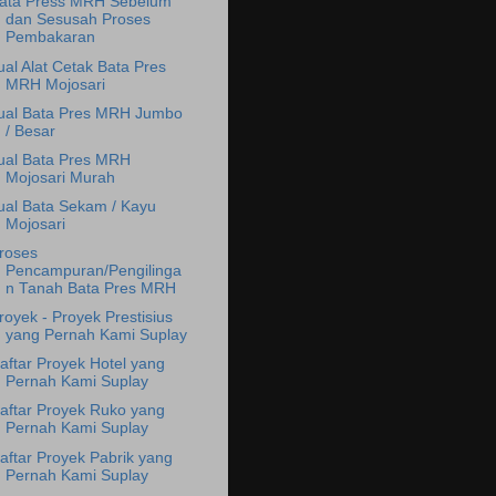
ata Press MRH Sebelum
dan Sesusah Proses
Pembakaran
ual Alat Cetak Bata Pres
MRH Mojosari
ual Bata Pres MRH Jumbo
/ Besar
ual Bata Pres MRH
Mojosari Murah
ual Bata Sekam / Kayu
Mojosari
roses
Pencampuran/Pengilinga
n Tanah Bata Pres MRH
royek - Proyek Prestisius
yang Pernah Kami Suplay
aftar Proyek Hotel yang
Pernah Kami Suplay
aftar Proyek Ruko yang
Pernah Kami Suplay
aftar Proyek Pabrik yang
Pernah Kami Suplay