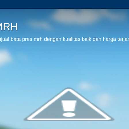
 MRH
al bata pres mrh dengan kualitas baik dan harga terja