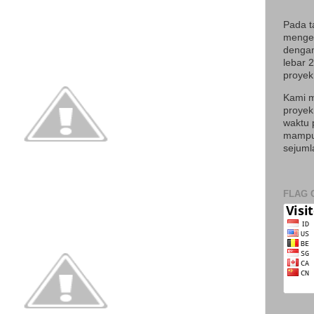
Pada t
mengek
dengan
lebar 
proyek 
Kami m
proyek
waktu 
mampu 
sejuml
FLAG 