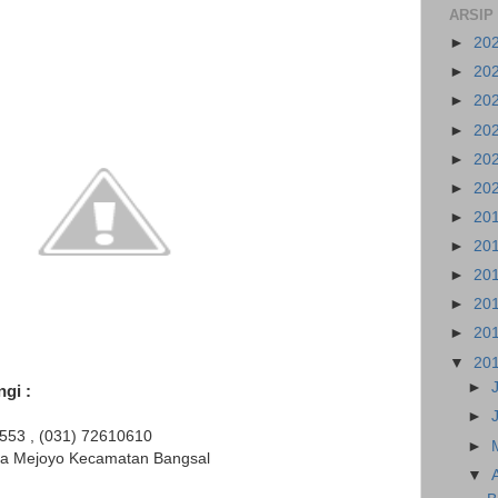
ARSIP
►
20
►
20
►
20
►
20
►
20
►
20
►
20
►
20
►
20
►
20
►
20
▼
20
►
gi :
►
5553 , (031) 72610610
►
sa Mejoyo Kecamatan Bangsal
▼