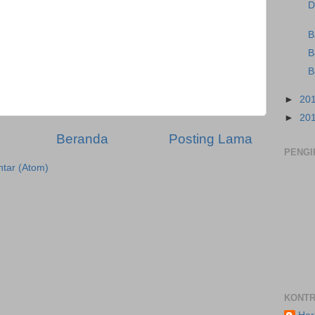
D
B
B
B
►
20
►
20
Beranda
Posting Lama
PENGI
tar (Atom)
KONTR