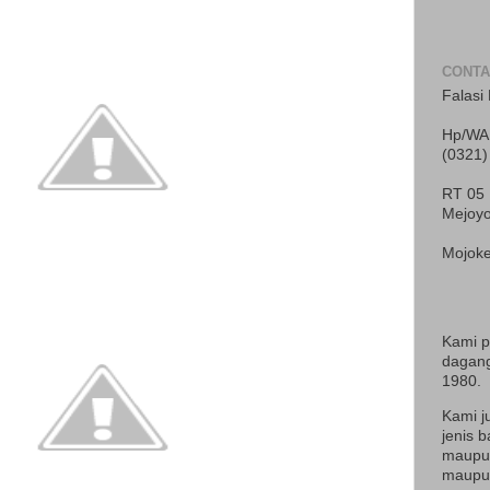
CONTA
Falasi 
Hp/WA 
(0321)
RT 05
Mejoy
Mojoke
Kami 
dagang
1980.
Kami j
jenis b
maupun
maupun