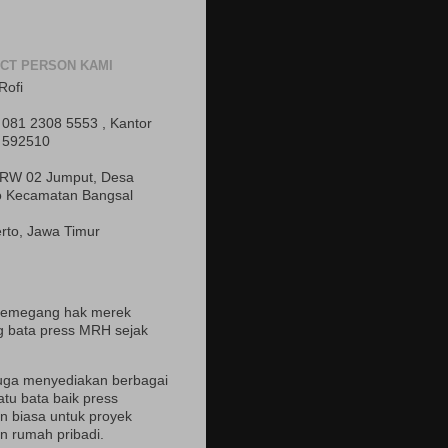
CT PERSON KAMI
Rofi
081 2308 5553 , Kantor
 592510
 RW 02 Jumput, Desa
o Kecamatan Bangsal
rto, Jawa Timur
pemegang hak merek
 bata press MRH sejak
uga menyediakan berbagai
atu bata baik press
 biasa untuk proyek
 rumah pribadi.