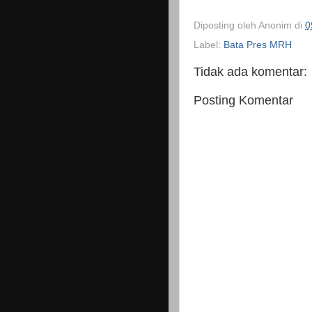
Diposting oleh
Anonim
di
0
Label:
Bata Pres MRH
Tidak ada komentar:
Posting Komentar