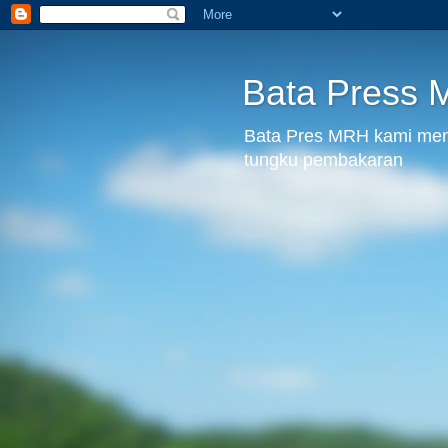
Bata Press
Bata Pres MRH kami menju
tungku pembakaran