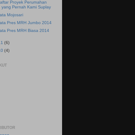
aftar Proyek Perumahan
yang Pernah Kami Suplay
ata Mojosari
ata Pres MRH Jumbo 2014
ata Pres MRH Biasa 2014
11
(6)
10
(4)
KUT
IBUTOR