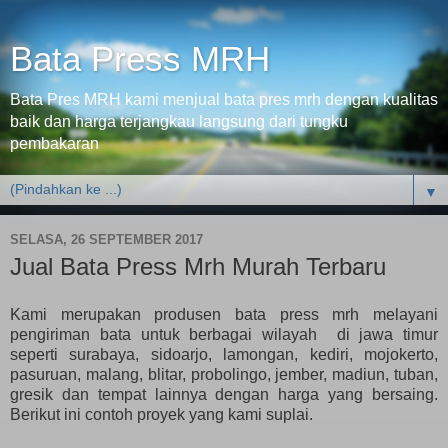
Bata Press MRH
Bata Pres MRH kami menjual bata pres mrh dengan kualitas
baik dan harga terjangkau langsung dari tungku
pembakaran
▼
SELASA, 26 SEPTEMBER 2017
Jual Bata Press Mrh Murah Terbaru
Kami merupakan produsen bata press mrh melayani
pengiriman bata untuk berbagai wilayah di jawa timur
seperti surabaya, sidoarjo, lamongan, kediri, mojokerto,
pasuruan, malang, blitar, probolingo, jember, madiun, tuban,
gresik dan tempat lainnya dengan harga yang bersaing.
Berikut ini contoh proyek yang kami suplai.