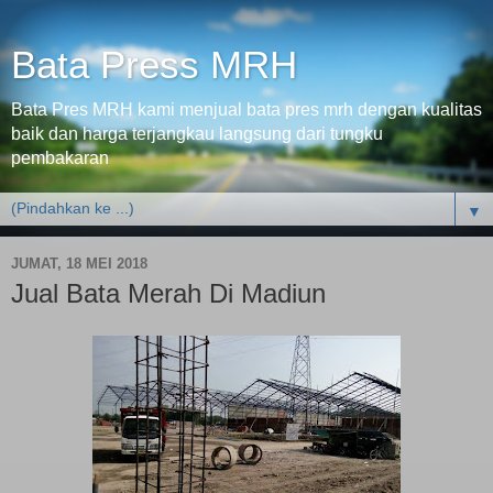
Bata Press MRH
Bata Pres MRH kami menjual bata pres mrh dengan kualitas
baik dan harga terjangkau langsung dari tungku
pembakaran
▼
JUMAT, 18 MEI 2018
Jual Bata Merah Di Madiun