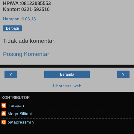
HP/WA :08123085553
Kantor: 0321-592510
Harapan
di
06.16
Berbagi
Tidak ada komentar:
Posting Komentar
‹
›
Beranda
Lihat versi web
KONTRIBUTOR
Harapan
Mega Silfiani
batapressmrh