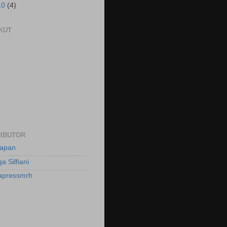
10
(4)
KUT
IBUTOR
apan
a Silfiani
apressmrh