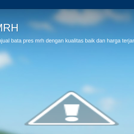
 MRH
al bata pres mrh dengan kualitas baik dan harga terja