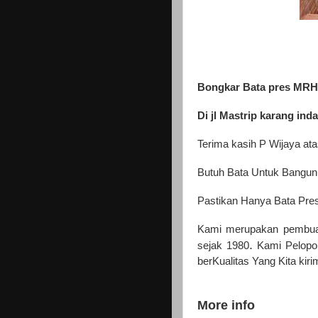
Bongkar Bata pres MRH
Di jl Mastrip karang ind
Terima kasih P Wijaya at
Butuh Bata Untuk Bangun
Pastikan Hanya Bata Pres
Kami merupakan pembua
.
sejak 1980
Kami Pelopo
berKualitas Yang Kita kir
More info