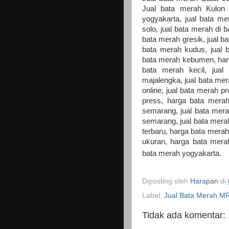
Jual bata merah Kulon
yogyakarta, jual bata me
solo, jual bata merah di ba
bata merah gresik, jual b
bata merah kudus, jual 
bata merah kebumen, harg
bata merah kecil, jua
majalengka, jual bata me
online, jual bata merah p
press, harga bata merah
semarang, jual bata mera
semarang, jual bata mera
terbaru, harga bata merah
ukuran, harga bata merah
bata merah yogyakarta.
Diposting oleh
Harapan
di
Label:
Jual Bata Merah M
Tidak ada komentar: