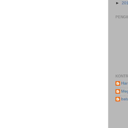
►
20
PENGI
KONTR
Har
Meg
bat