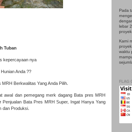
Pada t
mengek
dengan
lebar 
proyek 
Kami m
proyek
ah Tuban
waktu 
mampu 
as kepercayaan nya
sejuml
 Hunian Anda ??
FLAG 
 MRH Berkwalitas Yang Anda Pilih.
t awal dan pemegang merk dagang Bata pres MRH
r Penjualan Bata Pres MRH Super, Ingat Hanya Yang
im dan Produksi.