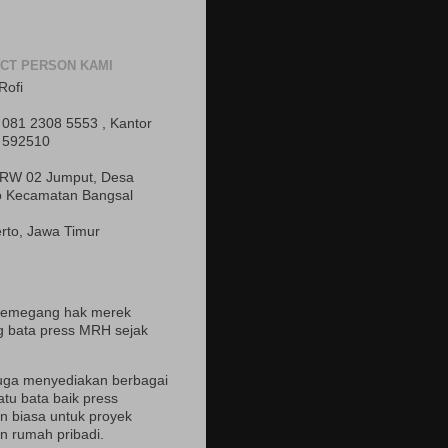
CT PERSON KAMI
Rofi
081 2308 5553 , Kantor
 592510
 RW 02 Jumput, Desa
o Kecamatan Bangsal
rto, Jawa Timur
pemegang hak merek
 bata press MRH sejak
uga menyediakan berbagai
atu bata baik press
 biasa untuk proyek
 rumah pribadi.