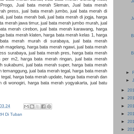
J
 Progo, Jual bata merah Sleman, Jual bata merah
rah press, jual bata merah jumbo, jual bata merah di
li, jual bata merah bali, jual bata merah di jogja, harga
J
ata merah jawa timur, jual bata merah jumbo murah, jual
bata merah cirebon, jual bata merah karawang, harga
a bata merah klaten, harga bata merah kelas 1, harga
B
l bata merah murah di surabaya, jual bata merah
rah magelang, harga bata merah ngawi, jual bata merah
ress surabaya, jual bata merah pres, harga bata merah
B
 per m2, harga bata merah ringan, jual bata merah
h sukabumi, jual bata merah super, harga bata merah
h temanggung, jual bata merah tegal, harga bata merah
►
 tegal, harga bata merah update, harga bata merah dan
►
 di wonogiri, harga bata merah yogyakarta, jual batu
►
20
►
20
►
20
03.24
►
20
RH Di Tuban
►
20
►
20