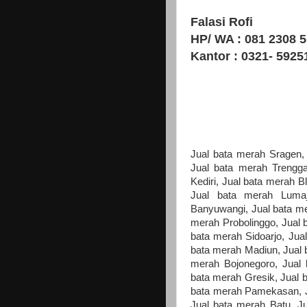
Falasi Rofi
HP/ WA : 081 2308 
Kantor : 0321- 5925
Jual bata merah Sragen,
Jual bata merah Trengga
Kediri, Jual bata merah B
Jual bata merah Luma
Banyuwangi, Jual bata me
merah Probolinggo, Jual 
bata merah Sidoarjo, Jua
bata merah Madiun, Jual 
merah Bojonegoro, Jual
bata merah Gresik, Jual 
bata merah Pamekasan, J
Jual bata merah Batu, Ju