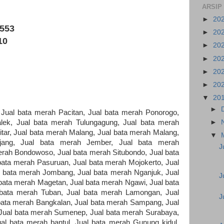
ARSIP
►
20
5553
►
20
10
►
20
►
20
►
20
►
20
▼
20
►
 Jual bata merah Pacitan, Jual bata merah Ponorogo,
►
lek, Jual bata merah Tulungagung, Jual bata merah
litar, Jual bata merah Malang, Jual bata merah Malang,
▼
jang, Jual bata merah Jember, Jual bata merah
J
rah Bondowoso, Jual bata merah Situbondo, Jual bata
bata merah Pasuruan, Jual bata merah Mojokerto, Jual
l bata merah Jombang, Jual bata merah Nganjuk, Jual
J
bata merah Magetan, Jual bata merah Ngawi, Jual bata
 bata merah Tuban, Jual bata merah Lamongan, Jual
J
bata merah Bangkalan, Jual bata merah Sampang, Jual
ual bata merah Sumenep, Jual bata merah Surabaya,
al bata merah bantul, Jual bata merah Gunung kidul,