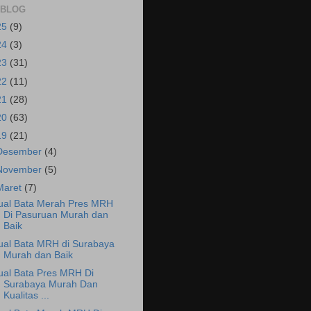
 BLOG
25
(9)
24
(3)
23
(31)
22
(11)
21
(28)
20
(63)
19
(21)
Desember
(4)
November
(5)
Maret
(7)
ual Bata Merah Pres MRH
Di Pasuruan Murah dan
Baik
ual Bata MRH di Surabaya
Murah dan Baik
ual Bata Pres MRH Di
Surabaya Murah Dan
Kualitas ...