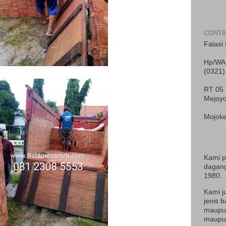
CONTA
Falasi 
Hp/WA 
(0321)
RT 05
Mejoy
Mojoke
Kami 
dagang
1980.
Kami j
jenis b
maupun
maupun