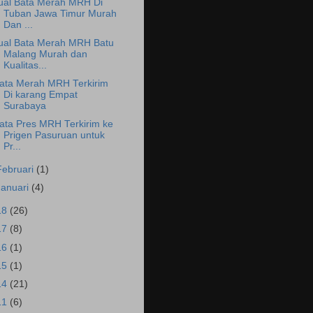
ual Bata Merah MRH Di
Tuban Jawa Timur Murah
Dan ...
ual Bata Merah MRH Batu
Malang Murah dan
Kualitas...
ata Merah MRH Terkirim
Di karang Empat
Surabaya
ata Pres MRH Terkirim ke
Prigen Pasuruan untuk
Pr...
Februari
(1)
Januari
(4)
18
(26)
17
(8)
16
(1)
15
(1)
14
(21)
11
(6)