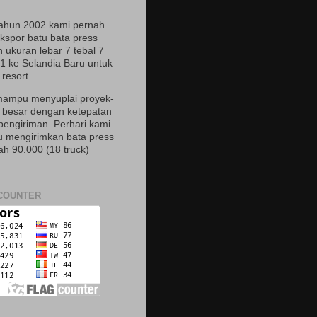
ahun 2002 kami pernah
spor batu bata press
 ukuran lebar 7 tebal 7
21 ke Selandia Baru untuk
resort.
ampu menyuplai proyek-
 besar dengan ketepatan
pengiriman. Perhari kami
mengirimkan bata press
ah 90.000 (18 truck)
COUNTER