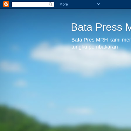
Bata Press
Bata Pres MRH kami menju
tungku pembakaran