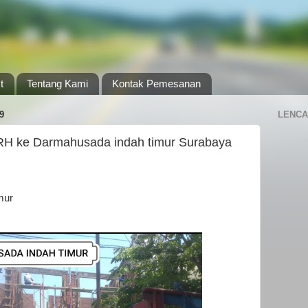
t
Tentang Kami
Kontak Pemesanan
9
LENCA
MRH ke Darmahusada indah timur Surabaya
mur