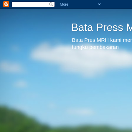
Bata Press
Bata Pres MRH kami menju
tungku pembakaran