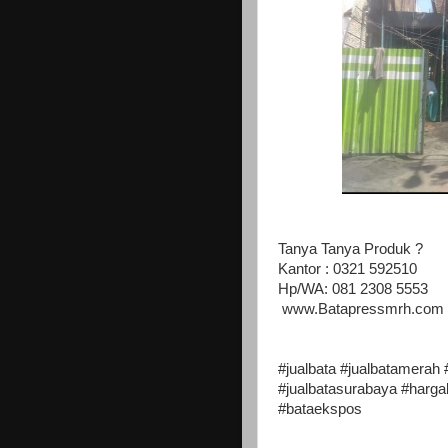
Tanya Tanya Produk ?
Kantor : 0321 592510
Hp/WA: 081 2308 5553
www.Batapressmrh.com
#jualbata #jualbatamerah 
#jualbatasurabaya #harg
#bataekspos