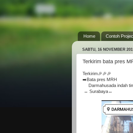
Home
Contoh Projec
SABTU, 16 NOVEMBER 201
Terkirim bata pres 
Terkirim🎉🎉🎉
➡️Bata pres MRH
Darmahusada indah ti
↔️ Surabaya↔️