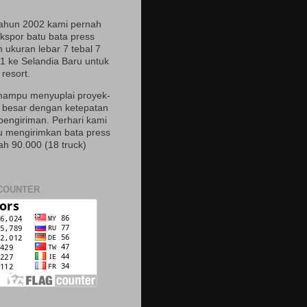
ahun 2002 kami pernah
spor batu bata press
 ukuran lebar 7 tebal 7
21 ke Selandia Baru untuk
resort.
ampu menyuplai proyek-
 besar dengan ketepatan
pengiriman. Perhari kami
mengirimkan bata press
ah 90.000 (18 truck)
COUNTER