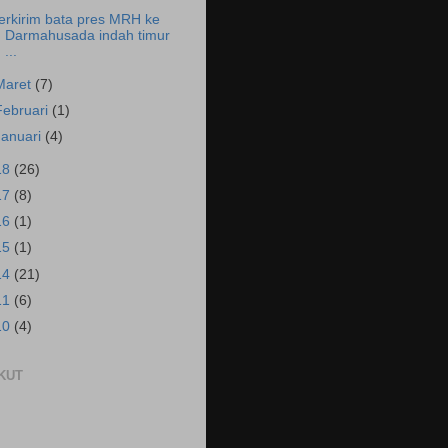
erkirim bata pres MRH ke
Darmahusada indah timur
...
Maret
(7)
Februari
(1)
Januari
(4)
18
(26)
17
(8)
16
(1)
15
(1)
14
(21)
11
(6)
10
(4)
KUT