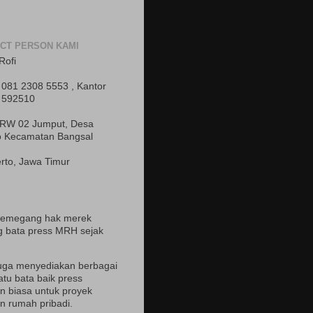
CT PERSON KAMI
Rofi
081 2308 5553 , Kantor
 592510
 RW 02 Jumput, Desa
o Kecamatan Bangsal
rto, Jawa Timur
pemegang hak merek
 bata press MRH sejak
uga menyediakan berbagai
atu bata baik press
 biasa untuk proyek
 rumah pribadi.