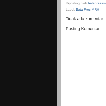
Diposting oleh
batapressm
Label:
Bata Pres MRH
Tidak ada komentar:
Posting Komentar