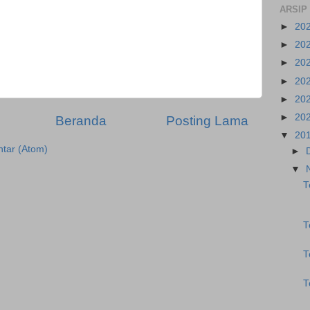
ARSIP
►
20
►
20
►
20
►
20
►
20
►
20
Beranda
Posting Lama
▼
20
tar (Atom)
►
▼
T
T
T
T