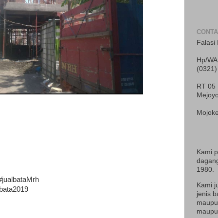
CONTA
Falasi 
Hp/WA 
(0321)
RT 05
Mejoy
Mojoke
Kami 
dagang
1980.
#jualbataMrh
Kami j
abata2019
jenis b
maupun
maupun