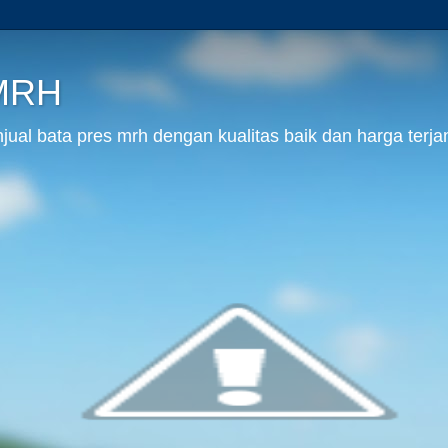
 MRH
al bata pres mrh dengan kualitas baik dan harga terja