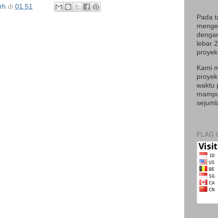
rh
di
01.51
Pada t
mengek
dengan
lebar 
proyek 
Kami m
proyek
waktu 
mampu 
sejuml
FLAG 