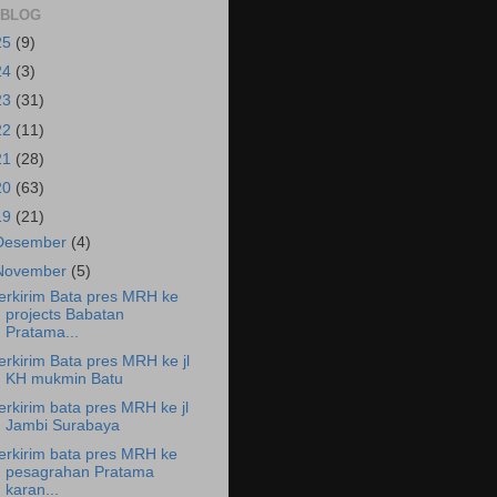
 BLOG
25
(9)
24
(3)
23
(31)
22
(11)
21
(28)
20
(63)
19
(21)
Desember
(4)
November
(5)
erkirim Bata pres MRH ke
projects Babatan
Pratama...
erkirim Bata pres MRH ke jl
KH mukmin Batu
erkirim bata pres MRH ke jl
Jambi Surabaya
erkirim bata pres MRH ke
pesagrahan Pratama
karan...