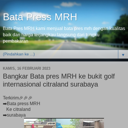
Bata Press MRH
Bata Pres MRH kami menjual bata pres mrh dengan kualitas
baik dan harga terjangkau langsung dari tungku
pembakaran
▼
KAMIS, 16 FEBRUARI 2023
Bangkar Bata pres MRH ke bukit golf
internasional citraland surabaya
Terkirim🎉🎉🎉
➡️Bata press MRH
Ke citraland
➡️surabaya