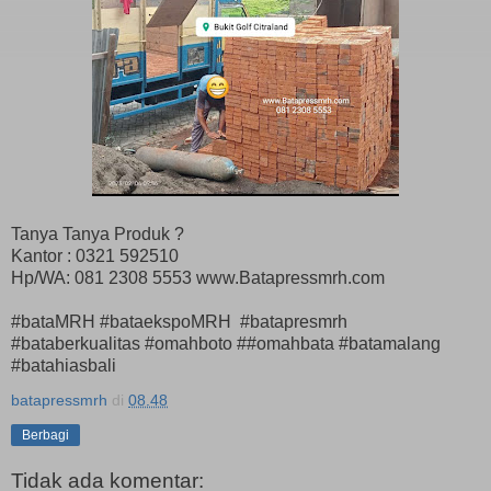
Tanya Tanya Produk ?
Kantor : 0321 592510
Hp/WA: 081 2308 5553 www.Batapressmrh.com
#bataMRH #bataekspoMRH #batapresmrh
#bataberkualitas #omahboto ##omahbata #batamalang
#batahiasbali
batapressmrh
di
08.48
Berbagi
Tidak ada komentar: