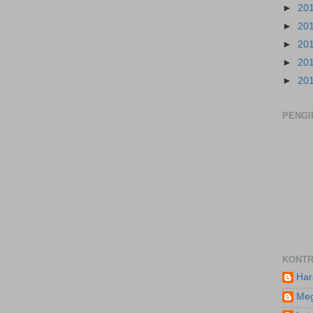
►
20
►
20
►
20
►
20
►
20
PENGI
KONTR
Har
Meg