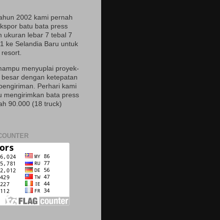
ahun 2002 kami pernah
spor batu bata press
 ukuran lebar 7 tebal 7
21 ke Selandia Baru untuk
resort.
ampu menyuplai proyek-
 besar dengan ketepatan
pengiriman. Perhari kami
mengirimkan bata press
ah 90.000 (18 truck)
COUNTER