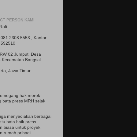
CT PERSON KAMI
Rofi
081 2308 5553 , Kantor
 592510
 RW 02 Jumput, Desa
o Kecamatan Bangsal
rto, Jawa Timur
pemegang hak merek
 bata press MRH sejak
uga menyediakan berbagai
atu bata baik press
 biasa untuk proyek
 rumah pribadi.