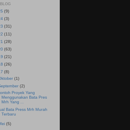
 BLOG
25
(9)
24
(3)
23
(31)
22
(11)
21
(28)
20
(63)
19
(21)
18
(26)
17
(8)
Oktober
(1)
September
(2)
ontoh Proyek Yang
Menggunakan Bata Pres
Mrh Yang ...
ual Bata Press Mrh Murah
Terbaru
Mei
(5)