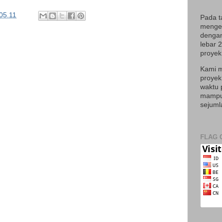
05.11
Pada t
mengek
dengan
lebar 
proyek 
Kami m
proyek
waktu 
mampu 
sejuml
FLAG 