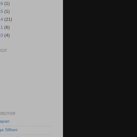
16
(1)
15
(1)
14
(21)
11
(6)
10
(4)
KUT
IBUTOR
apan
a Silfiani