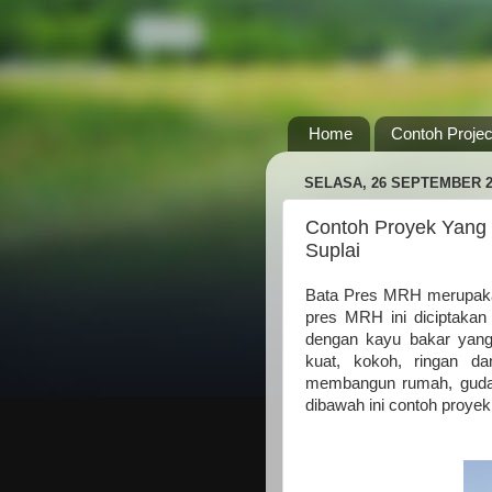
Home
Contoh Projec
SELASA, 26 SEPTEMBER 2
Contoh Proyek Yang
Suplai
Bata Pres MRH merupakan
pres MRH ini diciptakan
dengan kayu bakar yang
kuat, kokoh, ringan d
membangun rumah, gudang
dibawah ini contoh proyek