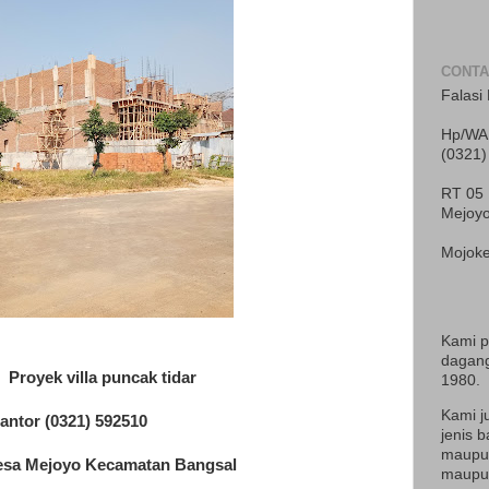
CONTA
Falasi 
Hp/WA 
(0321)
RT 05
Mejoy
Mojoke
Kami 
dagang
Proyek villa puncak tidar
1980.
Kami j
antor (0321) 592510
jenis b
maupun
esa Mejoyo Kecamatan Bangsal
maupun