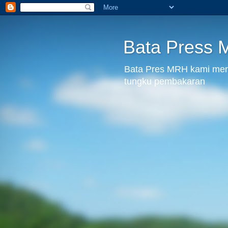
Bata Press
Bata Pres MRH kami menju
tungku pembakaran