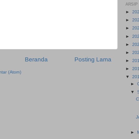
ARSIP
►
20
►
20
►
20
►
20
►
20
►
20
Beranda
Posting Lama
►
20
►
20
tar (Atom)
▼
20
►
▼
C
J
►