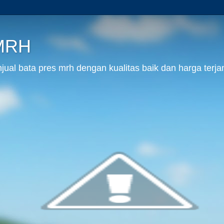
 MRH
al bata pres mrh dengan kualitas baik dan harga terja