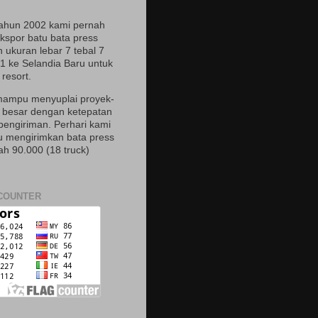
ahun 2002 kami pernah
spor batu bata press
 ukuran lebar 7 tebal 7
21 ke Selandia Baru untuk
resort.
ampu menyuplai proyek-
 besar dengan ketepatan
pengiriman. Perhari kami
mengirimkan bata press
ah 90.000 (18 truck)
COUNTER