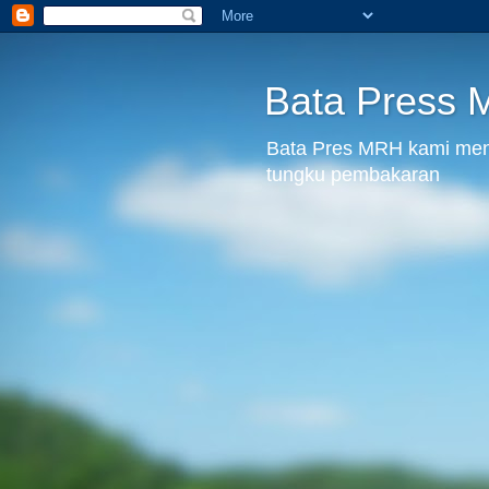
Bata Press
Bata Pres MRH kami menju
tungku pembakaran