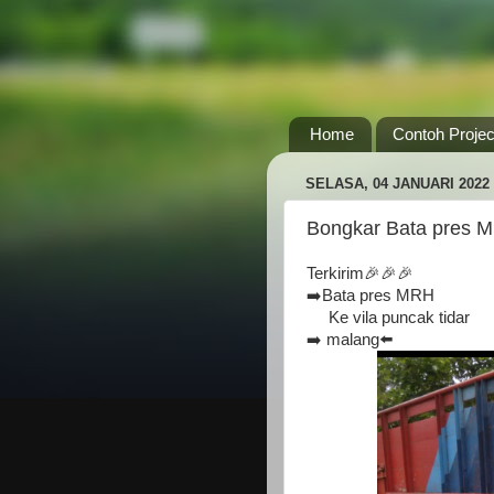
Home
Contoh Projec
SELASA, 04 JANUARI 2022
Bongkar Bata pres M
Terkirim🎉🎉🎉
➡️Bata pres MRH
Ke vila puncak tidar
➡️ malang⬅️