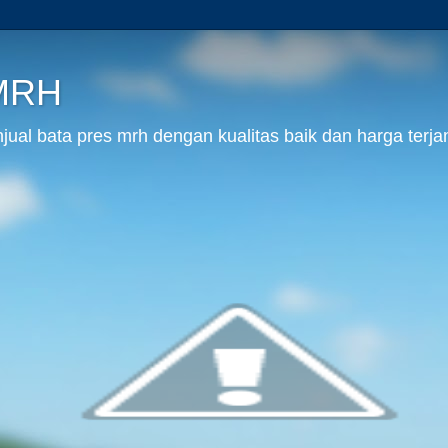
 MRH
al bata pres mrh dengan kualitas baik dan harga terja