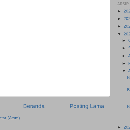
ARSIP
►
20
►
20
►
20
▼
20
►
►
►
►
▼
B
B
Beranda
Posting Lama
B
tar (Atom)
►
20