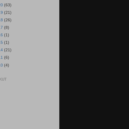
20
(63)
19
(21)
18
(26)
17
(8)
16
(1)
15
(1)
14
(21)
11
(6)
10
(4)
KUT