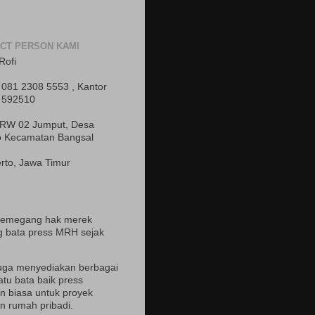
CT PERSON KAMI
Rofi
081 2308 5553 , Kantor
 592510
 RW 02 Jumput, Desa
o Kecamatan Bangsal
rto, Jawa Timur
pemegang hak merek
 bata press MRH sejak
uga menyediakan berbagai
atu bata baik press
 biasa untuk proyek
 rumah pribadi.