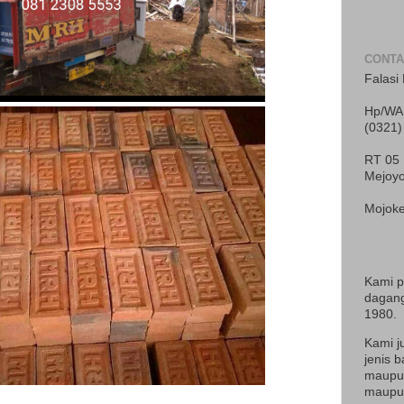
CONTA
Falasi 
Hp/WA 
(0321)
RT 05
Mejoy
Mojoke
Kami 
dagang
1980.
Kami j
jenis b
maupun
maupun