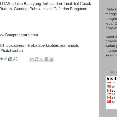
AS adalah Bata yang Terbuat dari Tanah liat Cocok
 Rumah, Gudang, Pabrik, Hotel, Cafe dan Bangunan
Pada t
mengek
dengan
lebar 
proyek 
ww.Batapressmrh.com
Kami m
proyek
 #batapresmrh #bataberkualitas #omahboto
waktu 
#batahiasbali
mampu 
sejuml
rh
di
05.42
FLAG 