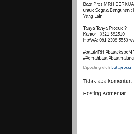
Bata Pres MRH BERKUALIT
untuk Segala Bangunan :
Yang Lain.
Tanya Tanya Produk ?
Kantor : 0321 592510
Hp/WA: 081 2308 5553 w
#bataMRH #bataekspoMRH
##omahbata #batamalang 
Diposting oleh
batapressm
Tidak ada komentar:
Posting Komentar