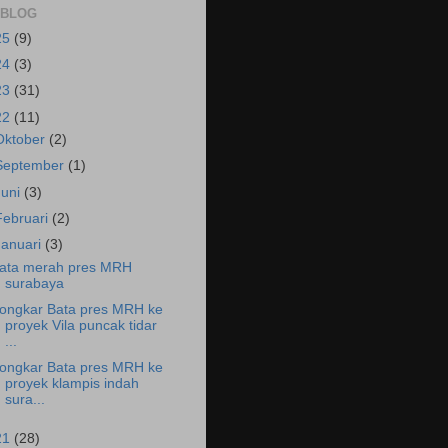
 BLOG
25
(9)
24
(3)
23
(31)
22
(11)
Oktober
(2)
September
(1)
Juni
(3)
Februari
(2)
Januari
(3)
ata merah pres MRH
surabaya
ongkar Bata pres MRH ke
proyek Vila puncak tidar
...
ongkar Bata pres MRH ke
proyek klampis indah
sura...
21
(28)