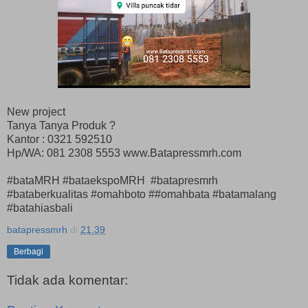
New project
Tanya Tanya Produk ?
Kantor : 0321 592510
Hp/WA: 081 2308 5553 www.Batapressmrh.com
#bataMRH #bataekspoMRH #batapresmrh
#bataberkualitas #omahboto ##omahbata #batamalang
#batahiasbali
batapressmrh
di
21.39
Berbagi
Tidak ada komentar: