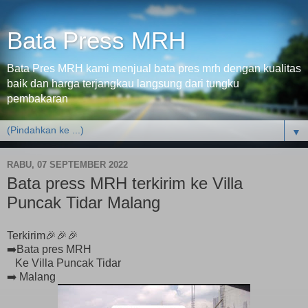
Bata Press MRH
Bata Pres MRH kami menjual bata pres mrh dengan kualitas
baik dan harga terjangkau langsung dari tungku
pembakaran
▼
RABU, 07 SEPTEMBER 2022
Bata press MRH terkirim ke Villa
Puncak Tidar Malang
Terkirim🎉🎉🎉
➡️Bata pres MRH
Ke Villa Puncak Tidar
➡️ Malang