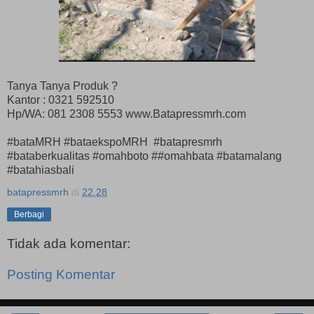
Tanya Tanya Produk ?
Kantor : 0321 592510
Hp/WA: 081 2308 5553 www.Batapressmrh.com
#bataMRH #bataekspoMRH #batapresmrh
#bataberkualitas #omahboto ##omahbata #batamalang
#batahiasbali
batapressmrh
di
22.28
Berbagi
Tidak ada komentar:
Posting Komentar