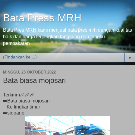
Bata Press MRH
Bata Pres MRH kami menjual bata pres mrh dengan kualitas
baik dan harga terjangkau langsung dari tungku
pembakaran
▼
MINGGU, 23 OKTOBER 2022
Bata biasa mojosari
Terkirim🎉🎉🎉
➡️Bata biasa mojosari
Ke lingkar timur
➡️sidoarjo